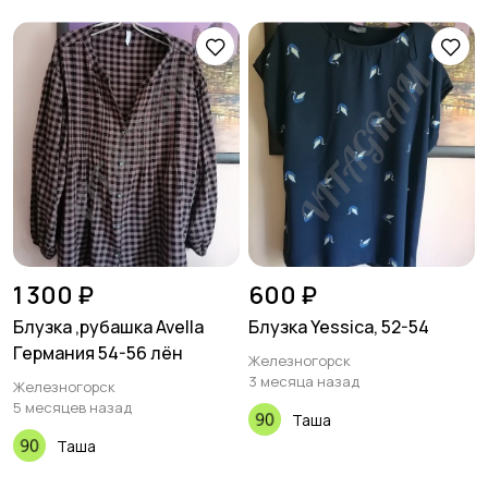
1 300 ₽
600 ₽
Блузка ,рубашка Avella
Блузка Yessica, 52-54
Германия 54-56 лён
Железногорск
3 месяца назад
Железногорск
5 месяцев назад
Таша
Таша