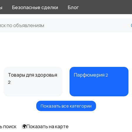
ы
Безопасные сделки
Блог
Товары для здоровья
Парфюмерия
2
2
Показать все категории
Тату и татуаж
Солярии и загар
ь поиск
🌍Показать на карте