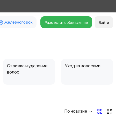
Железногорск
Разместить объявление
Войти
Стрижка и удаление
Уход за волосами
волос
Средства для
Другое
гигиены
По новизне