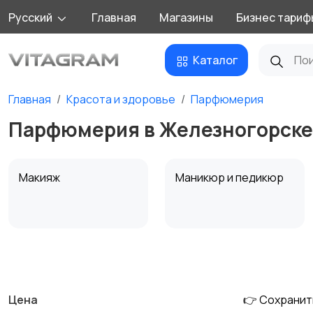
Русский
Главная
Магазины
Бизнес тариф
Каталог
Главная
Красота и здоровье
Парфюмерия
Парфюмерия в Железногорске
Макияж
Маникюр и педикюр
Уход за кожей
Фены и укладка
Цена
👉 Сохранит