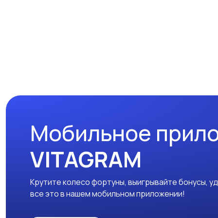
Мобильное прил
VITAGRAM
Крутите колесо фортуны, выигрывайте бонусы, у
все это в нашем мобильном приложении!