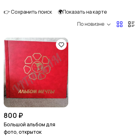
ПК
👉 Сохранить поиск
🌍Показать на карте
По новизне
Книги и журналы
Коллекционирование
5
1
Материалы для
Музыка
творчества
Музыкальные
Настольные игры
2
инструменты
800 ₽
Большой альбом для
фото, открыток
Другое