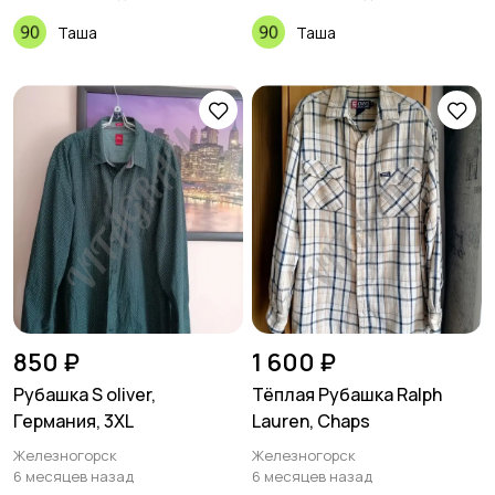
Таша
Таша
Футболки и поло
Штаны и шорты
3
6
Другое
850 ₽
1 600 ₽
Рубашка S oliver,
Тёплая Рубашка Ralph
Германия, 3XL
Lauren, Chaps
Железногорск
Железногорск
6 месяцев назад
6 месяцев назад