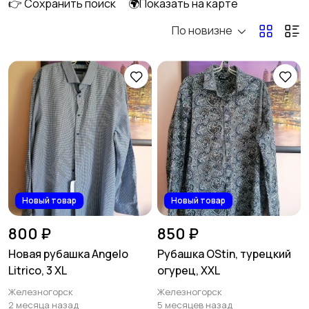
👉 Сохранить поиск
🌍Показать на карте
По новизне
Комбинезоны
Нижнее белье
1
1
Обувь
Пиджаки и костюмы
2
4
Рубашки
Свитеры и толстовки
4
Новый товар
Новый товар
2
800 ₽
850 ₽
Новая рубашка Angelo
Рубашка OStin, турецкий
Litrico, 3 XL
огурец, XXL
Спецодежда
Спортивная одежда
1
Железногорск
Железногорск
2 месяца назад
5 месяцев назад