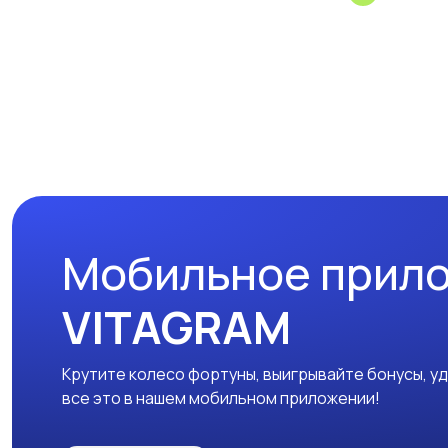
Мобильное прил
VITAGRAM
Крутите колесо фортуны, выигрывайте бонусы, у
все это в нашем мобильном приложении!