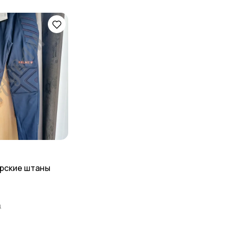
Другое
1
рские штаны
д