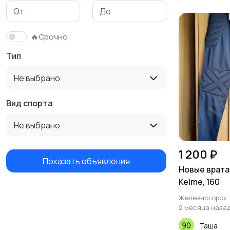
Тренажеры и фитнес
Спортивное питание
🔥Срочно
Тип
Не выбрано
Вид спорта
Не выбрано
1 200 ₽
Показать объявления
Новые врата
Kelme, 160
Железногорск
2 месяца наза
Таша