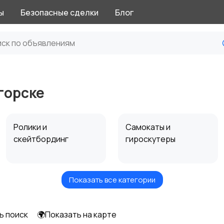
ы
Безопасные сделки
Блог
горске
Ролики и
Самокаты и
скейтбординг
гироскутеры
Показать все категории
Игры с мячом
Охота и рыбалка
ь поиск
🌍Показать на карте