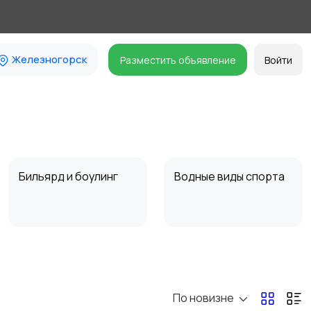
Железногорск
Разместить объявление
Войти
Бильярд и боулинг
Водные виды спорта
Туризм и отдых на
Теннис, бадминтон,
природе
дартс
По новизне