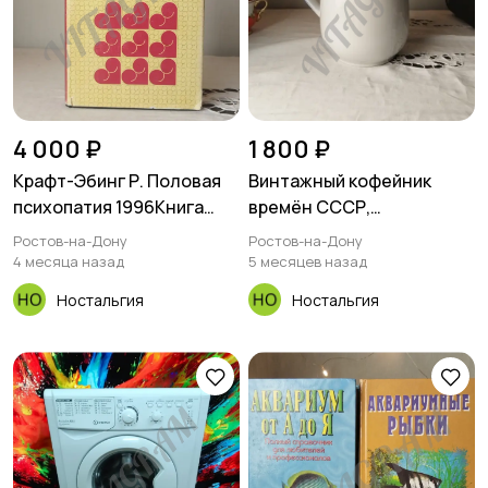
4 000 ₽
1 800 ₽
Крафт-Эбинг Р. Половая
Винтажный кофейник
психопатия 1996Книга
времён СССР,
внутри в идеальном
производство «Кахла»,
Ростов-на-Дону
Ростов-на-Дону
состоянии.Потрёпана
"Kahla"
4 месяца назад
5 месяцев назад
суперобложка, есть
Ностальгия
Ностальгия
небольшой загиб твёрдой
обложки