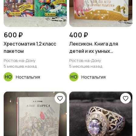
600 ₽
400 ₽
Хрестоматия 1,2 класс
Лексикон. Книга для
пакетом
детей и их умных
родителей /Н. В.
Ростов-на-Дону
Ростов-на-Дону
Замеховский-
5 месяцев назад
5 месяцев назад
Ностальгия
Ностальгия