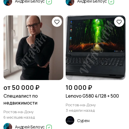
Андрей Белоус
Андрей Белоус
Красота и здоровье
Хэндмейд
8
Стройматериалы и
Видеокурсы
инструменты
от 50 000 ₽
10 000 ₽
Специалист по
Lenovo G580 4/128 + 500
недвижимости
Ростов-на-Дону
3 недели назад
Ростов-на-Дону
6 месяцев назад
Сурен
Андрей Белоус