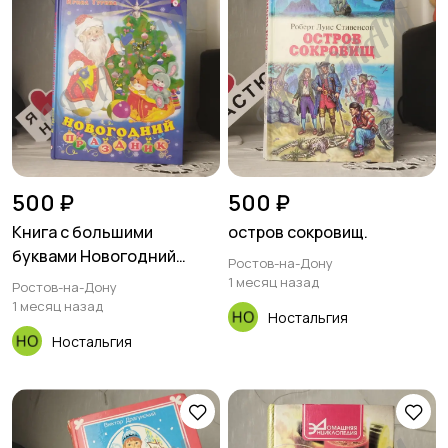
500 ₽
500 ₽
Книга с большими
остров сокровищ.
буквами Новогодний
Ростов-на-Дону
праздник Ирина
1 месяц назад
Ростов-на-Дону
Гурина.новогодний
1 месяц назад
Ностальгия
праздникДля младшего
Ностальгия
возрастаСтихи И. В.
ГУРИНАХудожник Н.
ФАТТАХОВА