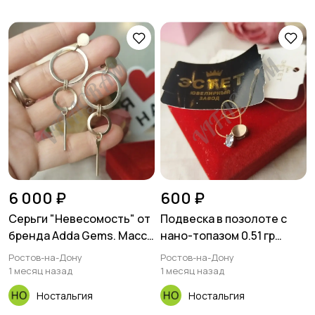
6 000 ₽
600 ₽
Серьги "Невесомость" от
Подвеска в позолоте с
бренда Adda Gems. Масса
нано-топазом 0.51 гр
6 гр
новая с биркой
Ростов-на-Дону
Ростов-на-Дону
1 месяц назад
1 месяц назад
Ностальгия
Ностальгия