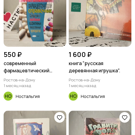
550 ₽
1 600 ₽
современный
книга "русская
фармацевтический
деревянная игрушка".
справочник.
Ростов-на-Дону
Ростов-на-Дону
1 месяц назад
1 месяц назад
Ностальгия
Ностальгия