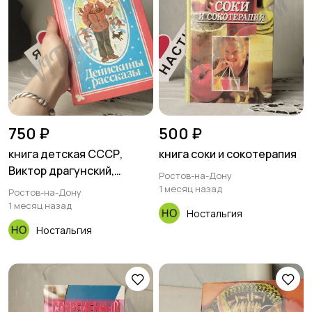
750 ₽
500 ₽
книга детская СССР,
книга соки и сокотерапия
Виктор драгунский,
Ростов-на-Дону
Денискины, рассказы.
1 месяц назад
Ростов-на-Дону
1 месяц назад
Ностальгия
Ностальгия