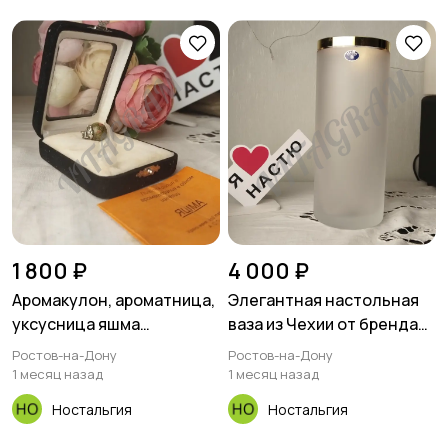
1 800 ₽
4 000 ₽
Аромакулон, ароматница,
Элегантная настольная
уксусница яшма
ваза из Чехии от бренда
винтажный новый
Bohemia.
Ростов-на-Дону
Ростов-на-Дону
1 месяц назад
1 месяц назад
Ностальгия
Ностальгия