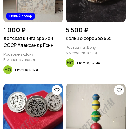
Новый товар
1 000 ₽
5 500 ₽
детская книга времён
Кольцо серебро 925
СССР Александр Грин
Ростов-на-Дону
алые паруса
6 месяцев назад
Ростов-на-Дону
5 месяцев назад
Ностальгия
Ностальгия