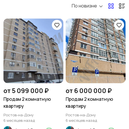
По новизне
Электроника
Мода и стиль
3
Детские товары
Для дома и дачи
Хобби и развлечения
Животные
от 5 099 000 ₽
от 6 000 000 ₽
Продам 2 комнатную
Продам 2 комнатную
квартиру
квартиру
Для Бизнеса
Спорт и отдых
Ростов-на-Дону
Ростов-на-Дону
6 месяцев назад
6 месяцев назад