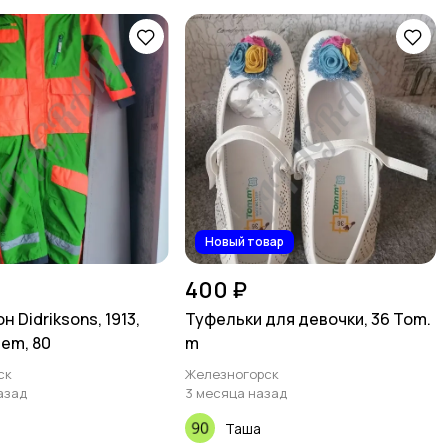
Новый товар
400 ₽
 Didriksons, 1913,
Туфельки для девочки, 36 Tom.
tem, 80
m
ск
Железногорск
азад
3 месяца назад
Таша