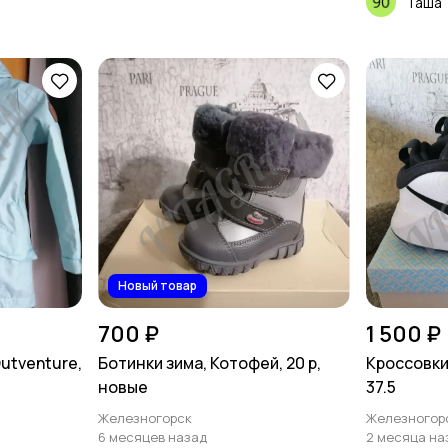
Таша
Новый товар
700 ₽
1 500 ₽
utventure,
Ботинки зима, Котофей, 20 р,
Кроссовки 
новые
37.5
Железногорск
Железногор
6 месяцев назад
2 месяца на