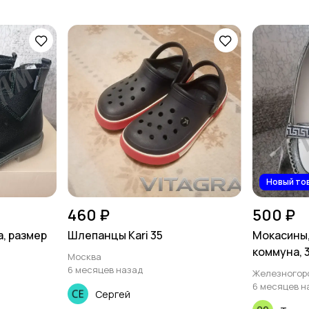
Новый то
460 ₽
500 ₽
а, размер
Шлепанцы Kari 35
Мокасины,
коммуна, 
Москва
6 месяцев назад
Железногор
6 месяцев н
Сергей