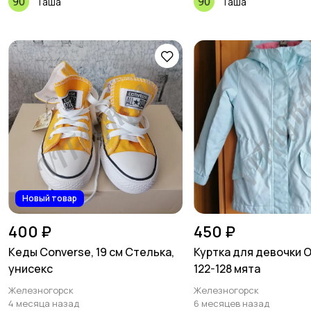
Таша
Таша
Новый товар
400 ₽
450 ₽
Кеды Converse, 19 см Стелька,
Куртка для девочки O
унисекс
122-128 мята
Железногорск
Железногорск
4 месяца назад
6 месяцев назад