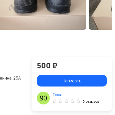
500 ₽
енина, 25А
Написать
Таша
0 отзывов