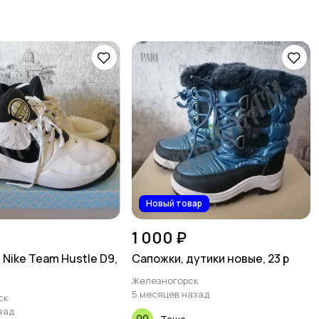
Новый товар
1 000 ₽
Nike Team Hustle D9,
Сапожки, дутики новые, 23 р
Железногорск
5 месяцев назад
ск
зад