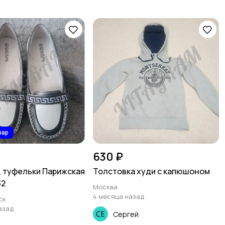
вар
630 ₽
 туфельки Парижская
Толстовка худи с капюшоном
32
Москва
4 месяца назад
ск
азад
Сергей