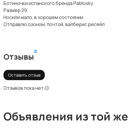
Ботиночки испанского бренда Pablosky
Размер 29
Носили мало, в хорошем состоянии
Отправлю озоном, почтой, валберис ресейл
0
Отзывы
Оставить отзыв
Отзывов пока нет 🥴
Объявления из той же