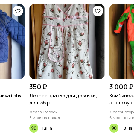
350 ₽
3 000 ₽
чика baby
Летнее платье для девочки,
Комбинезон
лён, 36 р
storm sys
Железногорск
Железногор
3 месяца назад
6 месяцев н
Таша
Таша