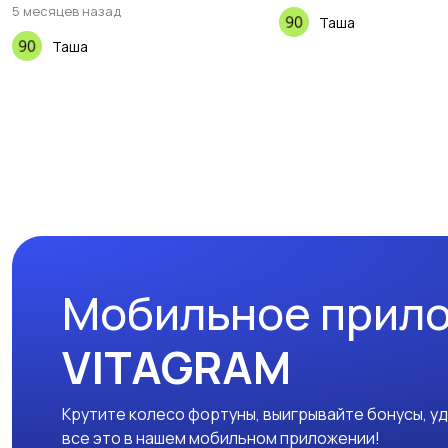
5 месяцев назад
Таша
Таша
Мобильное прил
VITAGRAM
Крутите колесо фортуны, выигрывайте бонусы, у
все это в нашем мобильном приложении!