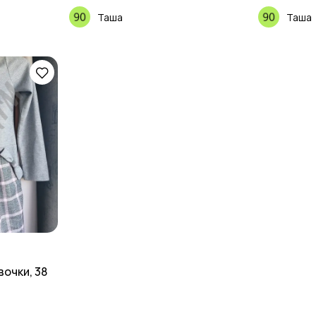
Таша
Таша
очки, 38