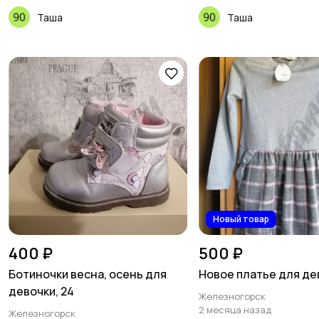
Таша
Таша
Новый товар
400 ₽
500 ₽
Ботиночки весна, осень для
Новое платье для дев
девочки, 24
Железногорск
2 месяца назад
Железногорск