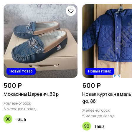
Новый товар
Новый товар
500 ₽
600 ₽
Мокасины Царевич. 32 р
Новая куртка на маль
go, 86
Железногорск
6 месяцев назад
Железногорск
5 месяцев назад
Таша
Таша