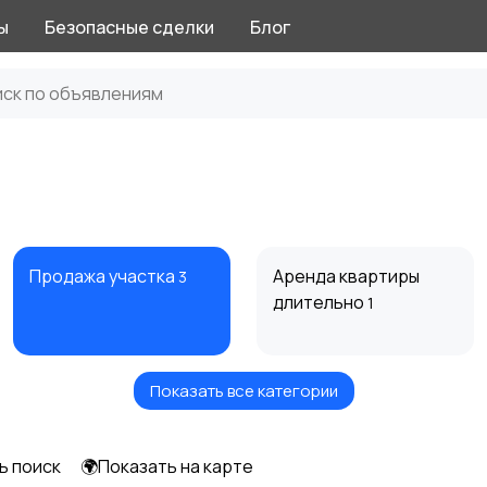
ы
Безопасные сделки
Блог
Продажа участка
Аренда квартиры
3
длительно
1
Показать все категории
Аренда дома
Коммерческая
посуточно
недвижимость
1
ь поиск
🌍Показать на карте