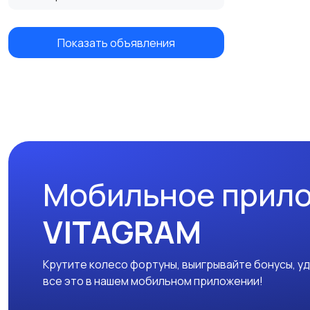
Показать объявления
Мобильное прил
VITAGRAM
Крутите колесо фортуны, выигрывайте бонусы, у
все это в нашем мобильном приложении!