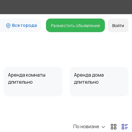
Все города
Разместить объявление
Войти
Аренда комнаты
Аренда дома
длительно
длительно
Прочие строения
Продажа квартиры
6
По новизне