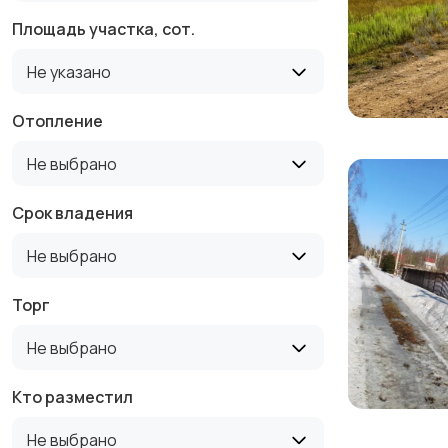
Площадь участка, сот.
Не указано
Отопление
Не выбрано
Срок владения
Не выбрано
Торг
Не выбрано
Кто разместил
Не выбрано