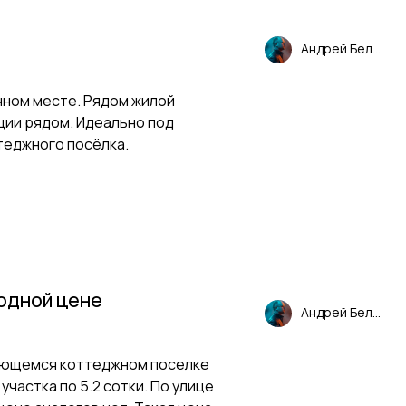
Андрей Белоус
ичном месте. Рядом жилой
ции рядом. Идеально под
теджного посёлка.
годной цене
Андрей Белоус
вающемся коттеджном поселке
 участка по 5.2 сотки. По улице