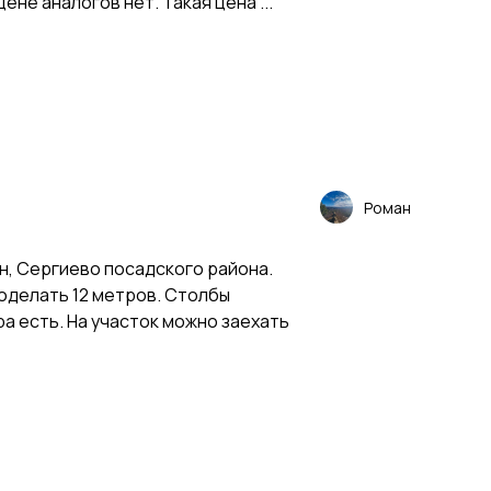
цене аналогов нет. Такая цена ...
Роман
н, Сергиево посадского района.
оделать 12 метров. Столбы
а есть. На участок можно заехать