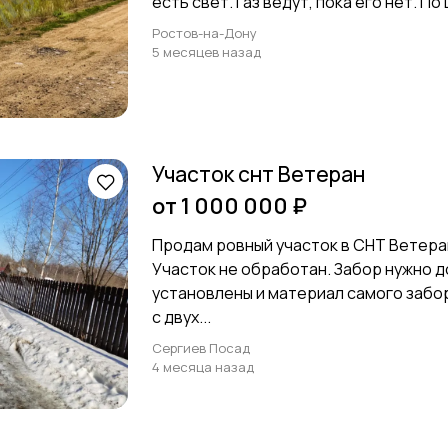
есть свет. Газ ведут, пока его нет. По 
Ростов-на-Дону
5 месяцев назад
Участок снт Ветеран
от 1 000 000 ₽
Продам ровный участок в СНТ Ветера
Участок не обработан. Забор нужно д
установлены и материал самого забор
с двух...
Сергиев Посад
4 месяца назад