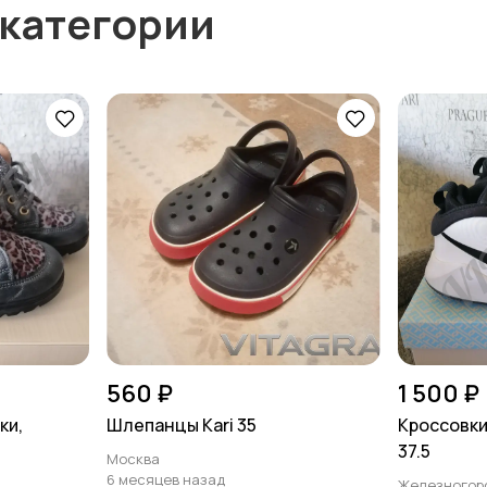
 категории
560 ₽
1 500 ₽
ки,
Шлепанцы Kari 35
Кроссовки 
37.5
Москва
6 месяцев назад
Железногор