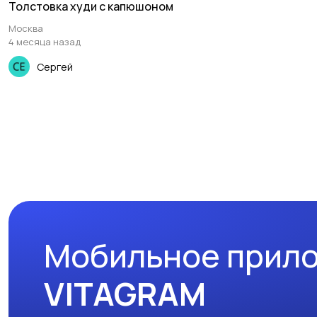
Толстовка худи с капюшоном
Москва
4 месяца назад
Сергей
Мобильное прил
VITAGRAM