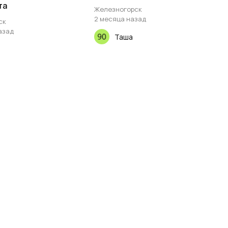
та
Железногорск
2 месяца назад
ск
азад
Таша