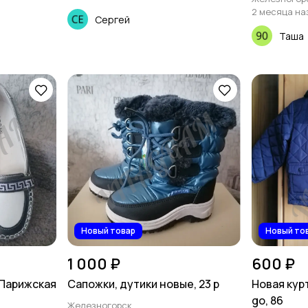
2 месяца на
Сергей
Таша
Новый товар
Новый то
1 000 ₽
600 ₽
 Парижская
Сапожки, дутики новые, 23 р
Новая кур
go, 86
Железногорск