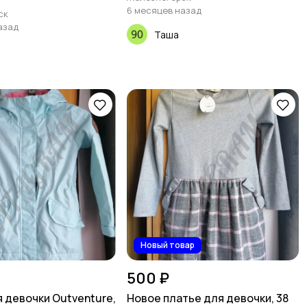
6 месяцев назад
ск
азад
Таша
Новый товар
500 ₽
я девочки Outventure,
Новое платье для девочки, 38