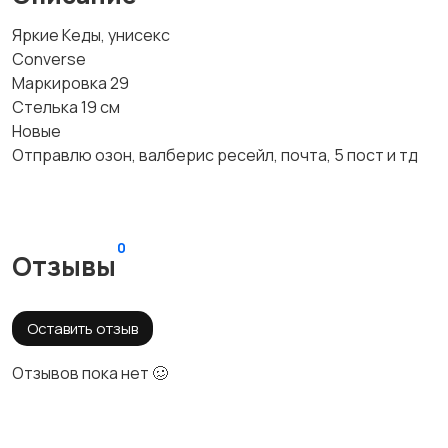
Яркие Кеды, унисекс
Converse
Маркировка 29
Стелька 19 см
Новые
Отправлю озон, валберис ресейл, почта, 5 пост и тд
0
Отзывы
Оставить отзыв
Отзывов пока нет 🥴