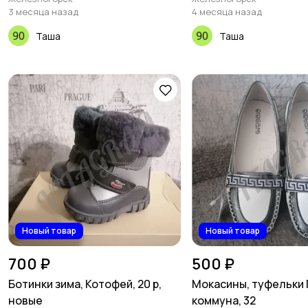
3 месяца назад
4 месяца назад
Таша
Таша
Новый товар
Новый товар
700 ₽
500 ₽
Ботинки зима, Котофей, 20 р,
Мокасины, туфельки
новые
коммуна, 32