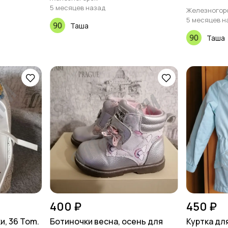
5 месяцев назад
Железногор
5 месяцев н
Таша
Таша
400 ₽
450 ₽
и, 36 Tom.
Ботиночки весна, осень для
Куртка дл