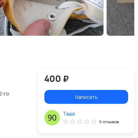
400 ₽
2-го
Написать
Таша
0 отзывов