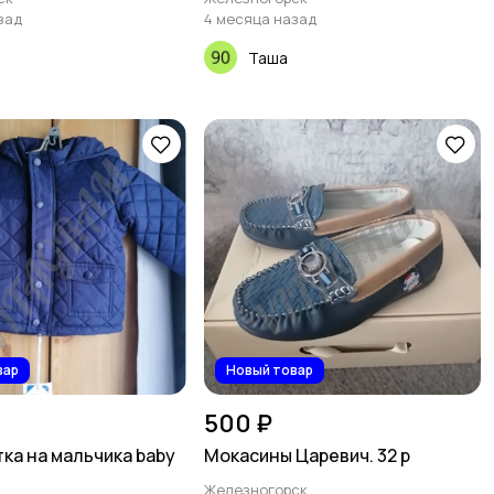
зад
4 месяца назад
Таша
вар
Новый товар
500 ₽
тка на мальчика baby
Мокасины Царевич. 32 р
Железногорск