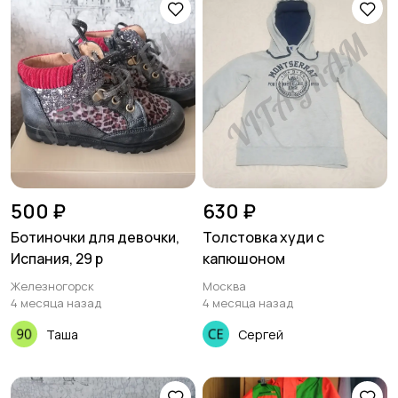
500 ₽
630 ₽
Ботиночки для девочки,
Толстовка худи с
Испания, 29 р
капюшоном
Железногорск
Москва
4 месяца назад
4 месяца назад
Таша
Сергей