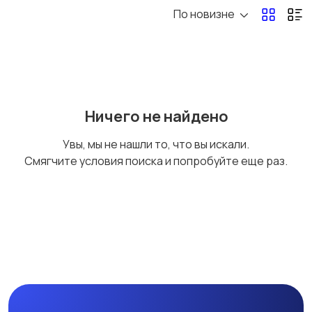
По новизне
Бильярд и боулинг
Водные виды спорта
Единоборства
Зимние виды спорта
Ничего не найдено
Увы, мы не нашли то, что вы искали.
Смягчите условия поиска и попробуйте еще раз.
Игры с мячом
Охота и рыбалка
Туризм и отдых на
Теннис, бадминтон,
природе
дартс