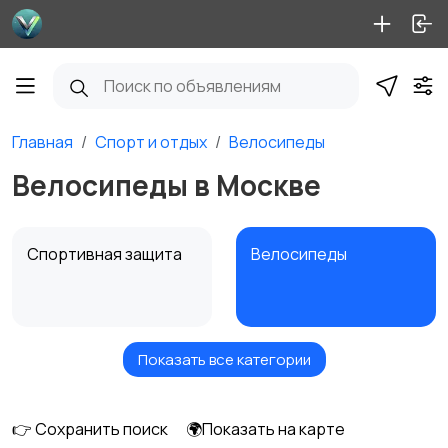
Главная
Спорт и отдых
Велосипеды
Велосипеды в Москве
Спортивная защита
Велосипеды
Показать все категории
Ролики и
Самокаты и
скейтбординг
гироскутеры
👉 Сохранить поиск
🌍Показать на карте