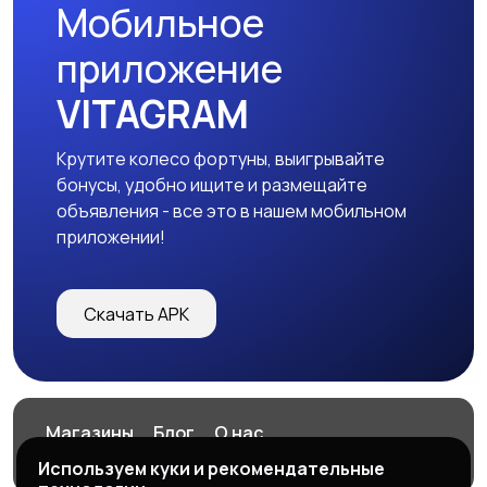
Мобильное
Тренажеры и фитнес
Спортивное питание
приложение
VITAGRAM
Крутите колесо фортуны, выигрывайте
Другое
бонусы, удобно ищите и размещайте
объявления - все это в нашем мобильном
приложении!
Скачать APK
Магазины
Блог
О нас
Служба поддержки
Используем куки и рекомендательные