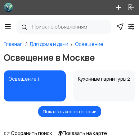
Главная
Для дома и дачи
Освещение
Освещение в Москве
Освещение
Кухонные гарнитуры
1
2
Показать все категории
Кровати и матрасы
Диваны и кресла
👉 Сохранить поиск
🌍Показать на карте