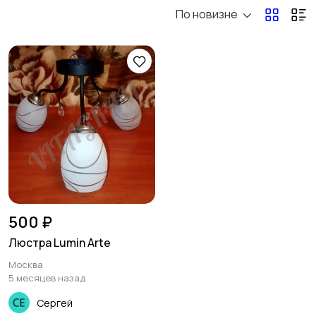
По новизне
Бытовая химия
Оформление
интерьера
8
Охрана и
Подставки и тумбы
сигнализации
Посуда
Растения и семена
5
500 ₽
Люстра Lumin Arte
Москва
Сад и огород
Садовая мебель
5 месяцев назад
Сергей