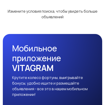
Столы и стулья
Текстиль и ковры
Измените условия поиска, чтобы увидеть больше
объявлений
Шкафы и комоды
Другое
2
Мобильное
приложение
VITAGRAM
Крутите колесо фортуны, выигрывайте
бонусы, удобно ищите и размещайте
объявления - все это в нашем мобильном
приложении!