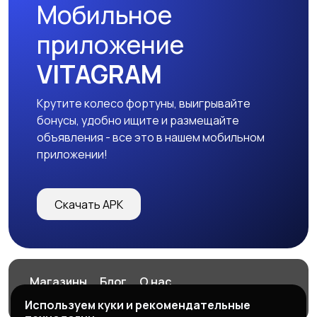
Мобильное
Детская одежда и
приложение
обувь
2
VITAGRAM
Крутите колесо фортуны, выигрывайте
бонусы, удобно ищите и размещайте
объявления - все это в нашем мобильном
приложении!
Скачать APK
Магазины
Блог
О нас
Служба поддержки
Используем куки и рекомендательные