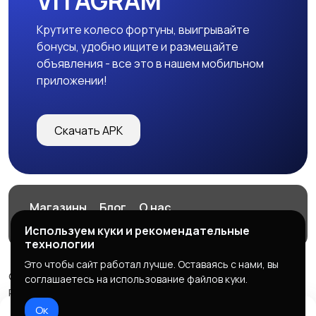
VITAGRAM
Крутите колесо фортуны, выигрывайте
бонусы, удобно ищите и размещайте
объявления - все это в нашем мобильном
приложении!
Скачать APK
Магазины
Блог
О нас
Служба поддержки
Используем куки и рекомендательные
технологии
Это чтобы сайт работал лучше. Оставаясь с нами, вы
© 2026 VITAGRAM
соглашаетесь на использование файлов куки.
Powered by LennoX PRO
Ок