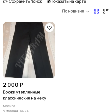
👉 Сохранить поиск
🌍Показать на карте
По новизне
Домашняя одежда
Комбинезоны
Купальники
Нижнее белье
Обувь
Пиджаки и костюмы
4
2 000 ₽
Брюки утепленные
классические на меху
Платья и юбки
Свитеры и толстовки
Москва
2
4 месяца назад