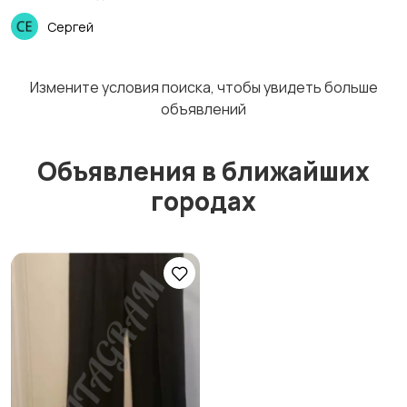
Сергей
Спортивная одежда
Футболки и топы
Измените условия поиска, чтобы увидеть больше
объявлений
Объявления в ближайших
Штаны и шорты
Другое
городах
Аксессуары
4