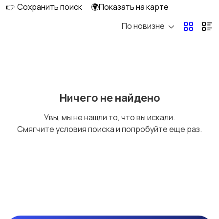
👉 Сохранить поиск
🌍Показать на карте
По новизне
Ремонт и
Компьютерные
строительство
услуги
Деловые услуги
Уборка
Ничего не найдено
Увы, мы не нашли то, что вы искали.
Смягчите условия поиска и попробуйте еще раз.
Автоуслуги
Ремонт техники
Организация
Фото- и видеосъемка
праздников