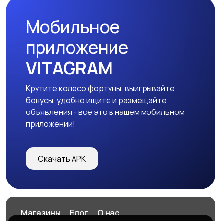
Мобильное
Изготовление на
Продукты питания
приложение
заказ
VITAGRAM
Крутите колесо фортуны, выигрывайте
Уход за животными
Другое
бонусы, удобно ищите и размещайте
объявления - все это в нашем мобильном
приложении!
Скачать APK
Магазины
Блог
О нас