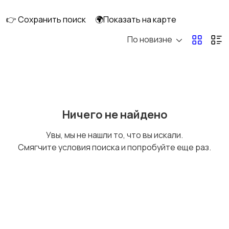
GPS
👉 Сохранить поиск
🌍Показать на карте
По новизне
Аксессуары и
Аудио и видео
инструменты
Противоугонные
Багажные системы и
Ничего не найдено
устройства
прицепы
Увы, мы не нашли то, что вы искали.
Смягчите условия поиска и попробуйте еще раз.
Мотоэкипировка
Другое