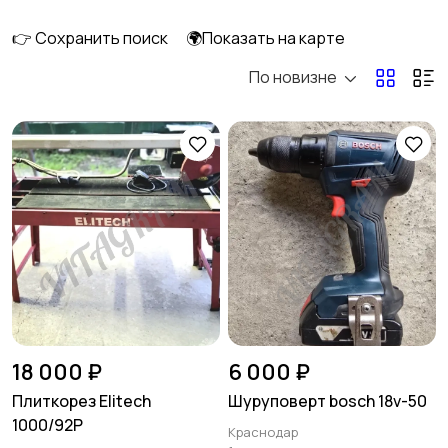
инструменты
👉 Сохранить поиск
🌍Показать на карте
По новизне
Отопление и
Потолки
вентиляция
Ручные инструменты
Сантехника и
водоснабжение
Стройматериалы
Электрика
18 000 ₽
6 000 ₽
Плиткорез Elitech
Шуруповерт bosch 18v-50
1000/92Р
Краснодар
Электроинструмент
Другое
2