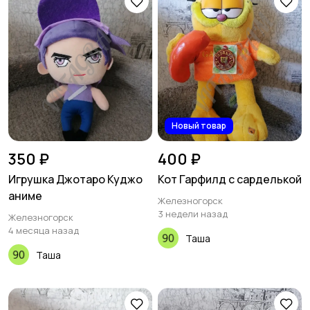
Новый товар
350 ₽
400 ₽
Игрушка Джотаро Куджо
Кот Гарфилд с сарделькой
аниме
Железногорск
3 недели назад
Железногорск
4 месяца назад
Таша
Таша