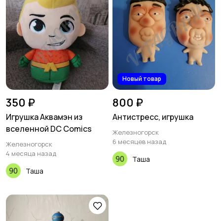
Новый товар
350 ₽
800 ₽
Игрушка Аквамэн из
Антистресс, игрушка
вселенной DC Comics
Железногорск
6 месяцев назад
Железногорск
4 месяца назад
Таша
Таша