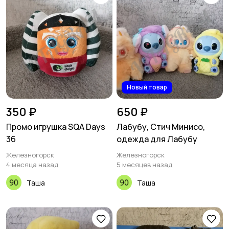
Новый товар
350 ₽
650 ₽
Промо игрушка SQA Days
Лабубу, Стич Минисо,
36
одежда для Лабубу
Железногорск
Железногорск
4 месяца назад
5 месяцев назад
Таша
Таша