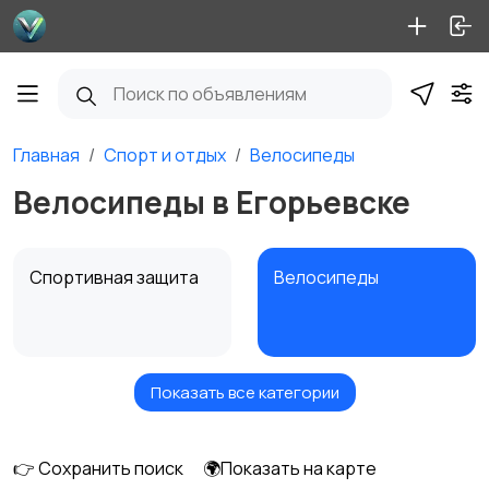
Главная
Спорт и отдых
Велосипеды
Велосипеды в Егорьевске
Спортивная защита
Велосипеды
Показать все категории
Ролики и
Самокаты и
скейтбординг
гироскутеры
👉 Сохранить поиск
🌍Показать на карте