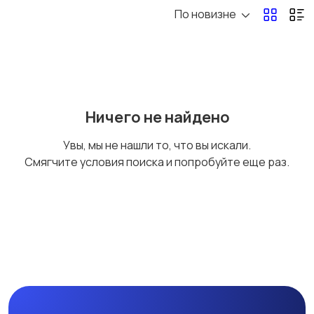
По новизне
Бильярд и боулинг
Водные виды спорта
Единоборства
Зимние виды спорта
Ничего не найдено
Увы, мы не нашли то, что вы искали.
Смягчите условия поиска и попробуйте еще раз.
Игры с мячом
Охота и рыбалка
Туризм и отдых на
Теннис, бадминтон,
природе
дартс