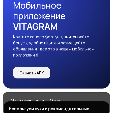
Мобильное
Тренажеры и фитнес
Спортивное питание
приложение
VITAGRAM
Крутите колесо фортуны, выигрывайте
Другое
бонусы, удобно ищите и размещайте
объявления - все это в нашем мобильном
приложении!
Скачать APK
Магазины
Блог
О нас
Служба поддержки
Используем куки и рекомендательные