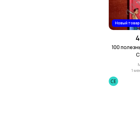
Новый товар
4
100 полезн
С
1 ме