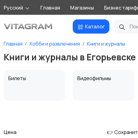
Русский
Главная
Магазины
Бизнес тариф
Каталог
Главная
Хобби и развлечения
Книги и журналы
Книги и журналы в Егорьевске
Билеты
Видеофильмы
Материалы для
Музыка
творчества
Цена
👉 Сохранит