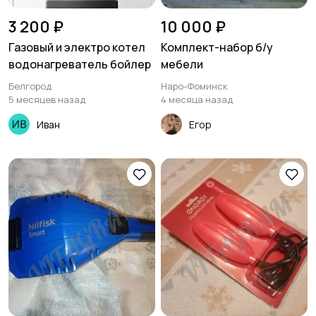
3 200 ₽
10 000 ₽
Газовый и электро котел
Комплект-набор б/у
водонагреватель бойлер
мебели
Белгород
Наро-Фоминск
5 месяцев назад
4 месяца назад
Иван
Егор