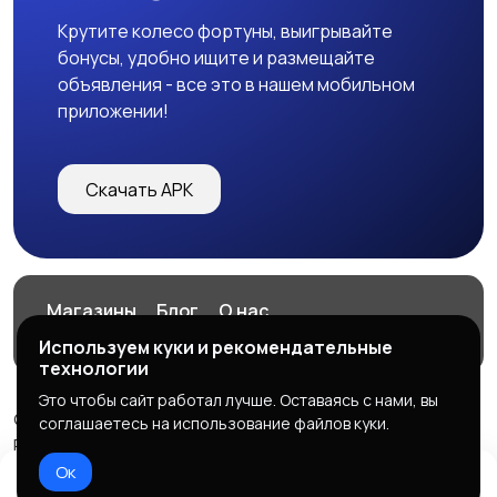
Крутите колесо фортуны, выигрывайте
бонусы, удобно ищите и размещайте
объявления - все это в нашем мобильном
приложении!
Скачать APK
Магазины
Блог
О нас
Служба поддержки
Используем куки и рекомендательные
технологии
Это чтобы сайт работал лучше. Оставаясь с нами, вы
© 2026 VITAGRAM
соглашаетесь на использование файлов куки.
Powered by LennoX PRO
Ок
Правила сервиса
Политика конфиденциальности