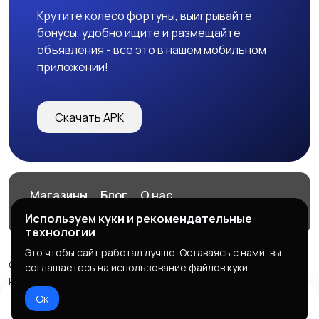
Крутите колесо фортуны, выигрывайте
бонусы, удобно ищите и размещайте
объявления - все это в нашем мобильном
приложении!
Скачать APK
Магазины
Блог
О нас
Служба поддержки
Используем куки и рекомендательные
технологии
Это чтобы сайт работал лучше. Оставаясь с нами, вы
© 2026 VITAGRAM
соглашаетесь на использование файлов куки.
Powered by LennoX PRO
Ок
Правила сервиса
Политика конфиденциальности