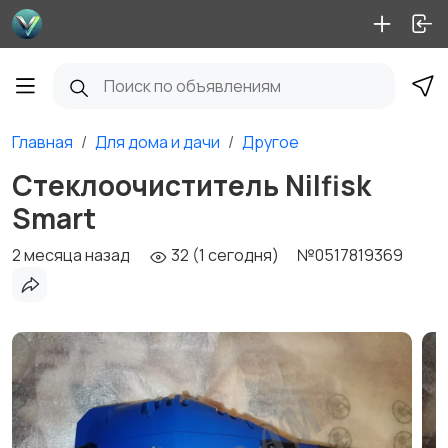
Главная
Для дома и дачи
Другое
Стeклоoчиститeль Nilfisk
Smart
2 месяца назад
32 (1 сегодня)
№0517819369