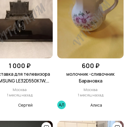
1 000 ₽
600 ₽
тавка для телевизора
молочник -сливочник
MSUNG LE32D550K1W,
Барановка
D551K2W, BN61-06994X
Москва
Москва
1 месяц назад
1 месяц назад
Сергей
Алиса