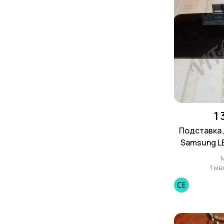
1
Подставка 
Samsung LE
0
1 ме