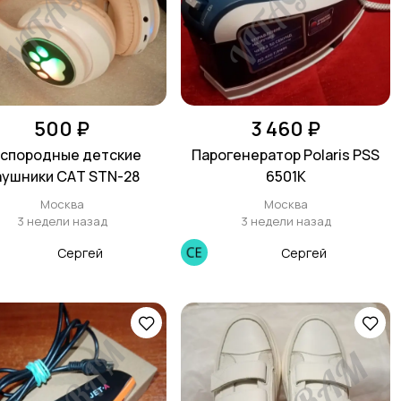
500 ₽
3 460 ₽
спoрoдные детские
Парогенератор Polaris PSS
аушники САT SТN-28
6501K
Москва
Москва
3 недели назад
3 недели назад
Сергей
Сергей