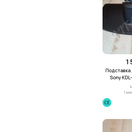
1
Подставка 
Sony KDL
32S4000, K
32L4000,
1 ме