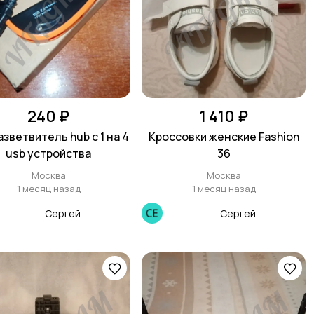
240 ₽
1 410 ₽
азветвитель hub с 1 на 4
Кроссовки женские Fashion
usb устройства
36
Москва
Москва
1 месяц назад
1 месяц назад
Сергей
Сергей