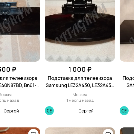
 300 ₽
1 000 ₽
для телевизора
Подставка для телевизора
Подс
40N87BD, Bn61-
Samsung LЕ32А430, LE32А431,
SA
3105x
LE32А436, LЕ32А450
LE32
Москва
Москва
сяц назад
1 месяц назад
Сергей
Сергей