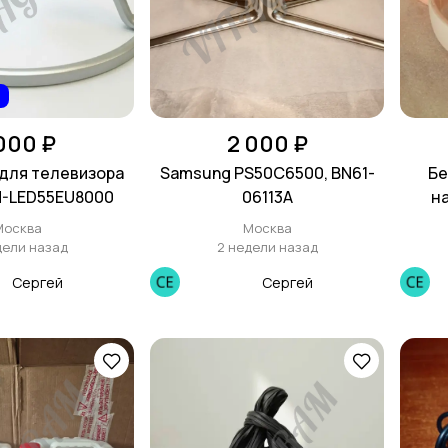
 000 ₽
2 000 ₽
для телевизора
Samsung PS50C6500, BN61-
Бе
H-LED55EU8000
06113A
н
Москва
Москва
дели назад
2 недели назад
Сергей
Сергей