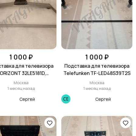
1 000 ₽
1 000 ₽
тавка для телевизора
Подставка для телевизора
ORIZONT 32LE5181D,
Telefunken TF-LED48S39T2S
61D, 32LE7181D, 32LE3181
Москва
Москва
1 месяц назад
1 месяц назад
Сергей
Сергей