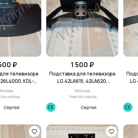
 500 ₽
1 500 ₽
для телевизора
Подставка для телевизора
Подс
-26L4000, KDL-
LG 42LA615, 42LA620,
LG 
DL-32V4000, KDL-
42LN540, 42LN570
Москва
Москва
 KDL-32U4000
сяц назад
1 месяц назад
Сергей
Сергей