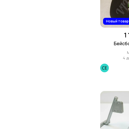
Новый товар
1
Бейсбо
4 д