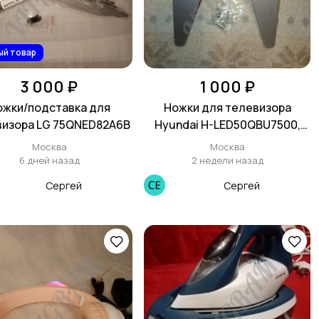
ый товар
3 000 ₽
1 000 ₽
ожки/подставка для
Ножки для телевизора
визора LG 75QNED82A6B
Hyundai H-LED50QBU7500,
DYMLL0-00 DYMRL0-00
Москва
Москва
6 дней назад
2 недели назад
Сергей
Сергей