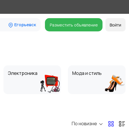
Егорьевск
Разместить объявление
Войти
Электроника
Мода и стиль
Для Бизнеса
Спорт и отдых
По новизне