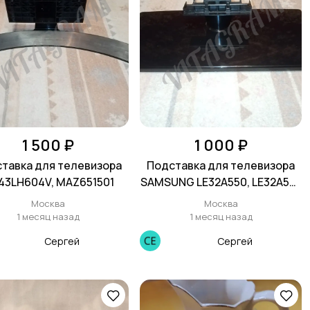
1 500 ₽
1 000 ₽
тавка для телевизора
Подставка для телевизора
43LH604V, MAZ651501
SAMSUNG LE32A550, LE32A551,
LE32A552, LE32A556, BN61-
Москва
Москва
03708X
1 месяц назад
1 месяц назад
Сергей
Сергей