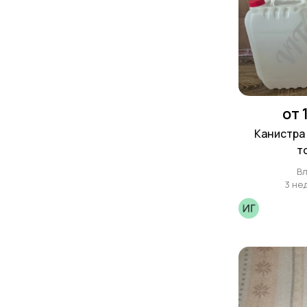
от 
Канистра 
т
В
3 не