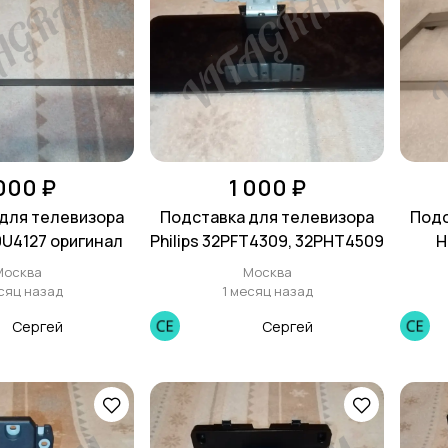
 000 ₽
1 000 ₽
для телевизора
Подставка для телевизора
Подс
0U4127 оригинал
Philips 32PFT4309, 32PHT4509
H
32LE51
Москва
Москва
сяц назад
1 месяц назад
Сергей
Сергей