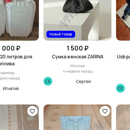
Новый товар
1 000 ₽
1 500 ₽
20 литров для
Сумка женская ZARINA
Usb р
оплива
Москва
4 недели назад
ладимир
дели назад
Сергей
Игнатий