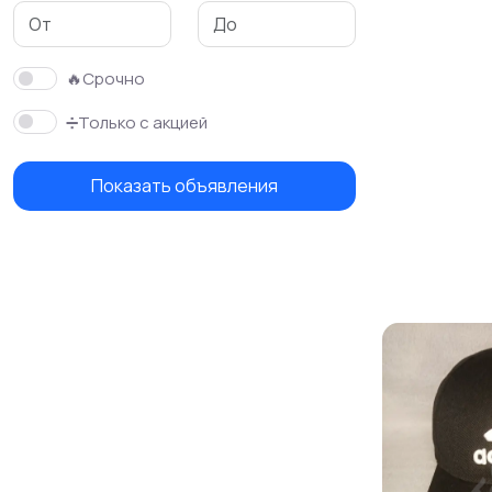
Красота и здоровье
Хэндмейд
🔥Срочно
➗Только с акцией
Показать объявления