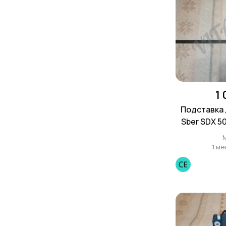
1
Подставка 
Sber SDX 5
1 ме