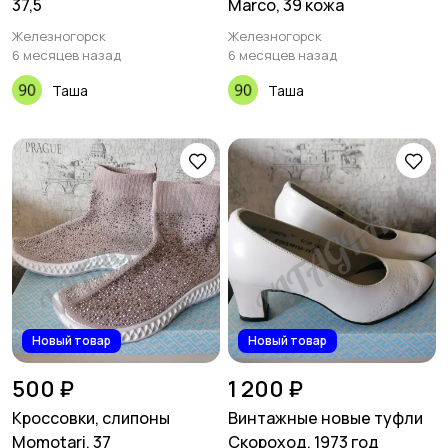
37,5
Marco, 39 кожа
Железногорск
Железногорск
6 месяцев назад
6 месяцев назад
Таша
Таша
Новый товар
Новый товар
500 ₽
1 200 ₽
Кроссовки, слипоны
Винтажные новые туфли
Momotari, 37
Скороход, 1973 год