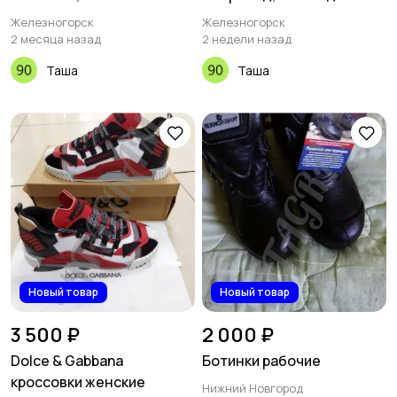
Железногорск
Железногорск
2 месяца назад
2 недели назад
Таша
Таша
Новый товар
Новый товар
3 500 ₽
2 000 ₽
Dolce & Gabbana
Ботинки рабочие
кроссовки женские
Нижний Новгород