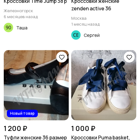
Кроссовки Time Jump 38 р
Кроссовки женские
zenden active 36
Железногорск
6 месяцев назад
Москва
1 месяц назад
Таша
Сергей
Новый товар
1 200 ₽
1 000 ₽
Туфли женские 36 размер
Кроссовки Puma basket,