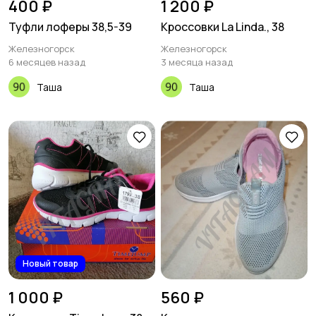
400 ₽
1 200 ₽
Туфли лоферы 38,5-39
Кроссовки La Linda., 38
Железногорск
Железногорск
6 месяцев назад
3 месяца назад
Таша
Таша
Новый товар
1 000 ₽
560 ₽