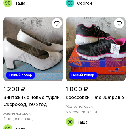
Таша
Сергей
Новый товар
Новый товар
1 200 ₽
1 000 ₽
Винтажные новые туфли
Кроссовки Time Jump 38 р
Скороход, 1973 год
Железногорск
6 месяцев назад
Железногорск
2 недели назад
Таша
Таша