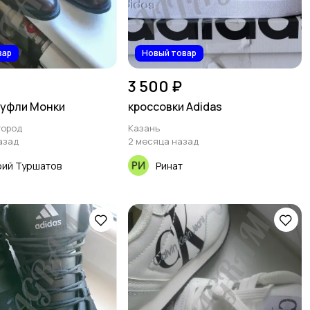
вар
Новый товар
3 500 ₽
 Туфли Монки
кроссовки Adidas
город
Казань
азад
2 месяца назад
ий Туршатов
Ринат