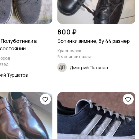
800 ₽
. Полуботинки в
Ботинки зимние, бу 44 размер
 состоянии
Красноярск
5 месяцев назад
город
азад
Дмитрий Потапов
ий Туршатов