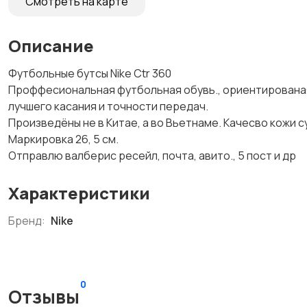
Смотреть на карте
Описание
Футбольные бутсы Nike Ctr 360
Проффесиональная футбольная обувь., ориентированая
лучшего касания и точности передач.
Произведёны не в Китае, а во Вьетнаме. Качесво кожи с
Маркировка 26, 5 см.
Отправлю валберис ресейл, почта, авито., 5 пост и др
Характеристики
Бренд:
Nike
0
Отзывы