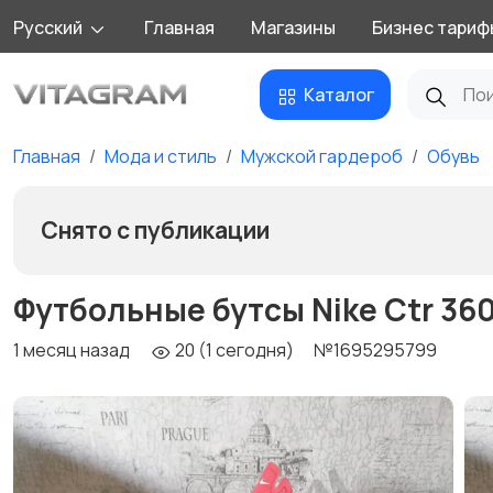
Русский
Главная
Магазины
Бизнес тариф
Каталог
Главная
Мода и стиль
Мужской гардероб
Обувь
Снято с публикации
Футбольные бутсы Nike Ctr 360
1 месяц назад
20 (1 сегодня)
№1695295799