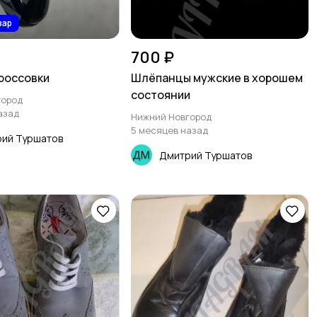
вар
700 ₽
Кроссовки
Шлёпанцы мужские в хорошем
состоянии
город
азад
Нижний Новгород
5 месяцев назад
ий Туршатов
Дмитрий Туршатов