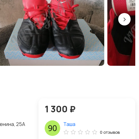
1 300 ₽
енина, 25А
Таша
0 отзывов