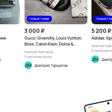
Новый товар
Новый то
3 000 ₽
5 200 ₽
ние
Gucci, Givenchy, Louis Vuitton,
Adidas. К
Boss, Calvin Klein, Dolce &
Нижний Нов
Gabbana, Emporio Armani.
5 месяцев н
Нижний Новгород
Шлёпки
5 месяцев назад
в
Дмитр
Дмитрий Туршатов