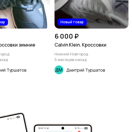
вар
Новый товар
6 000 ₽
россовки зимние
Calvin Klein. Кроссовки
город
Нижний Новгород
азад
5 месяцев назад
ий Туршатов
Дмитрий Туршатов