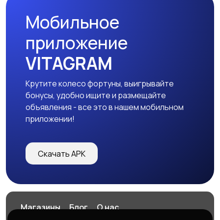
Мобильное
Аксессуары
приложение
VITAGRAM
Крутите колесо фортуны, выигрывайте
бонусы, удобно ищите и размещайте
объявления - все это в нашем мобильном
приложении!
Скачать APK
Магазины
Блог
О нас
Служба поддержки