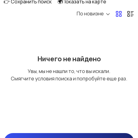
👉 Сохранить поиск
🌍Показать на карте
По новизне
DVD, Blu-ray и
Музыкальные центры
медиаплееры
и магнитолы
MP3-плееры и
Электронные книги
Ничего не найдено
портативное аудио
Увы, мы не нашли то, что вы искали.
Смягчите условия поиска и попробуйте еще раз.
Спутниковое и
Аудиоусилители и
цифровое ТВ
ресиверы
Наушники
Микрофоны