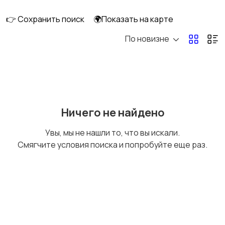
👉 Сохранить поиск
🌍Показать на карте
По новизне
Оргтехника и
Сетевое
расходники
оборудование
Мультимедиа
Накопители данных и
Ничего не найдено
картридеры
Увы, мы не нашли то, что вы искали.
Смягчите условия поиска и попробуйте еще раз.
Программное
Рули, джойстики,
обеспечение
геймпады
Комплектующие и
Аксессуары