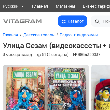
Русский
Главная
Магазины
Бизнес тариф
Каталог
Главная
Детские товары
Радио- и видеоняни
Улица Сезам (видеокассеты + 
3 месяца назад
51 (2 сегодня)
№9864320037