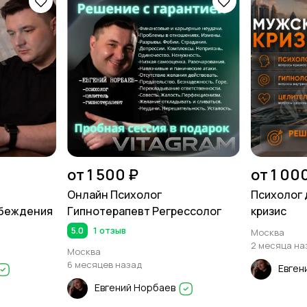
от 1 500 ₽
от 1 00
Онлайн Психолог
Психолог 
убеждения
Гипнотерапевт Регрессолог
кризис
5.0
1 отзыв
Москва
2 месяца на
Москва
6 месяцев назад
Евген
Евгений Норбаев