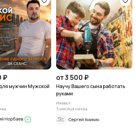
0 ₽
от 3 500 ₽
для мужчин Мужской
Научу Вашего сына работать
руками
Ижевск
зад
3 месяца назад
ий Норбаев
Сергей Аникин