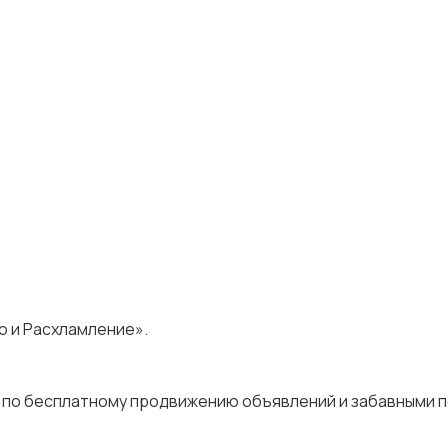
о и Расхламление».
 по бесплатному продвижению объявлений и забавными 