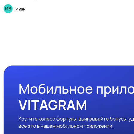
Иван
Мобильное прил
VITAGRAM
Крутите колесо фортуны, выигрывайте бонусы, у
все это в нашем мобильном приложении!