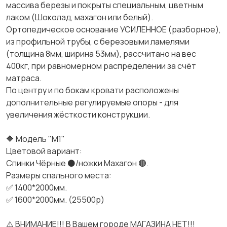
массива березы и покрыты специальным, цветным
лаком (Шоколад, махагон или белый).
Ортопедическое основание УСИЛЕННОЕ (разборное),
из профильной трубы, с березовыми ламелями
(толщина 8мм, ширина 53мм), рассчитано на вес
400кг, при равномерном распределении за счёт
матраса.
По центру и по бокам кровати расположены
дополнительные регулируемые опоры - для
увеличения жёсткости конструкции.
🔷 Модель "М1"
Цветовой вариант:
Спинки Чёрные ⚫/ножки Махагон 🟤.
Размеры спального места:
✅ 1400*2000мм.
✅ 1600*2000мм. (25500р)
⚠️ ВНИМАНИЕ!!! В Вашем городе МАГАЗИНА НЕТ!!!