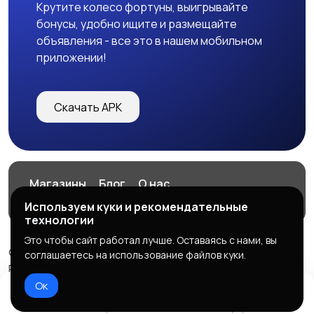
Крутите колесо фортуны, выигрывайте
бонусы, удобно ищите и размещайте
объявления - все это в нашем мобильном
приложении!
Скачать APK
Магазины
Блог
О нас
Служба поддержки
Используем куки и рекомендательные
технологии
Это чтобы сайт работал лучше. Оставаясь с нами, вы
© 2026 VITAGRAM
соглашаетесь на использование файлов куки.
Powered by LennoX PRO
Ок
Правила сервиса
Политика конфиденциальности
Домой
Избранное
Добавить
Чат
Профиль