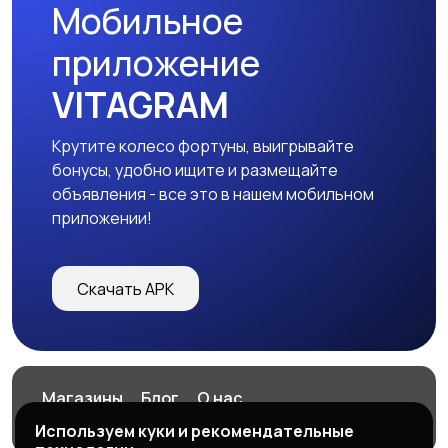
Мобильное
Изготовление на
Продукты питания
приложение
заказ
VITAGRAM
Крутите колесо фортуны, выигрывайте
Уход за животными
Другое
бонусы, удобно ищите и размещайте
объявления - все это в нашем мобильном
приложении!
Скачать APK
Магазины
Блог
О нас
Служба поддержки
Используем куки и рекомендательные