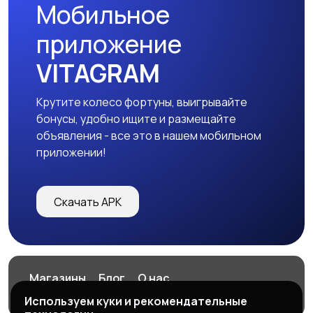
Мобильное
Красота и здоровье
Хэндмейд
приложение
VITAGRAM
Крутите колесо фортуны, выигрывайте
Стройматериалы и
Видеокурсы
бонусы, удобно ищите и размещайте
инструменты
объявления - все это в нашем мобильном
приложении!
Скачать APK
Магазины
Блог
О нас
Служба поддержки
Используем куки и рекомендательные