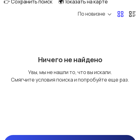
👉 Сохранить поиск
🌍Показать на карте
По новизне
Аксессуары и
Аудио и видео
инструменты
Противоугонные
Багажные системы и
Ничего не найдено
устройства
прицепы
Увы, мы не нашли то, что вы искали.
Смягчите условия поиска и попробуйте еще раз.
Мотоэкипировка
Другое