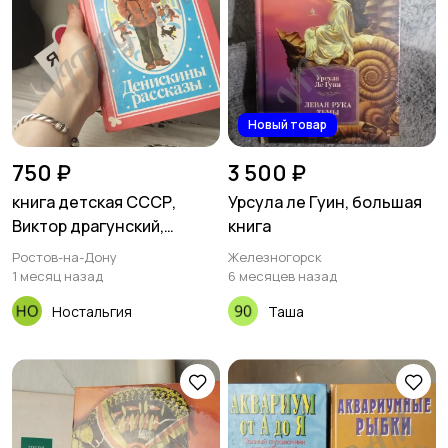
Новый товар
750 ₽
3 500 ₽
книга детская СССР,
Урсула ле Гуин, большая
Виктор драгунский,
книга
Денискины, рассказы.
Ростов-на-Дону
Железногорск
1 месяц назад
6 месяцев назад
Ностальгия
Таша