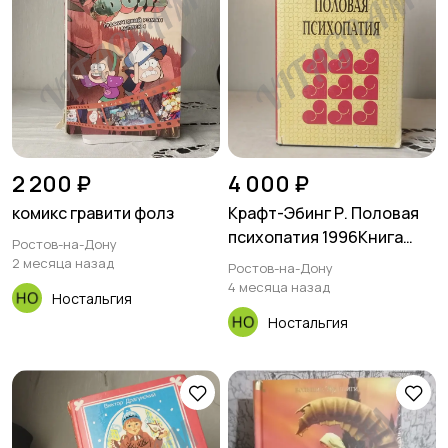
2 200 ₽
4 000 ₽
комикс гравити фолз
Крафт-Эбинг Р. Половая
психопатия 1996Книга
Ростов-на-Дону
внутри в идеальном
2 месяца назад
Ростов-на-Дону
состоянии.Потрёпана
4 месяца назад
Ностальгия
суперобложка, есть
Ностальгия
небольшой загиб твёрдой
обложки