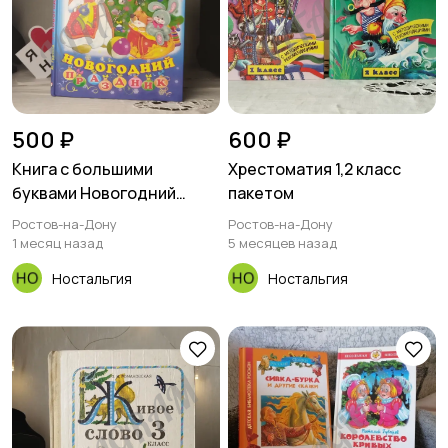
500 ₽
600 ₽
Книга с большими
Хрестоматия 1,2 класс
буквами Новогодний
пакетом
праздник Ирина
Ростов-на-Дону
Ростов-на-Дону
Гурина.новогодний
1 месяц назад
5 месяцев назад
праздникДля младшего
Ностальгия
Ностальгия
возрастаСтихи И. В.
ГУРИНАХудожник Н.
ФАТТАХОВА