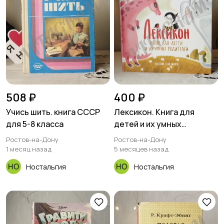
508 ₽
400 ₽
Учись шить. книга СССР
Лексикон. Книга для
для 5-8 класса
детей и их умных
родителей /Н. В.
Ростов-на-Дону
Ростов-на-Дону
Замеховский-
1 месяц назад
5 месяцев назад
Ностальгия
Ностальгия