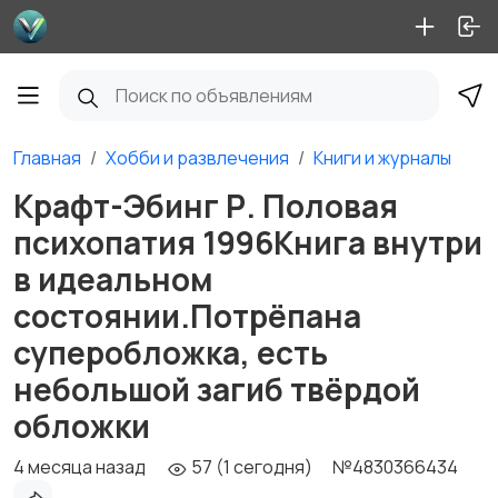
Главная
Хобби и развлечения
Книги и журналы
Крафт-Эбинг Р. Половая
психопатия 1996Книга внутри
в идеальном
состоянии.Потрёпана
суперобложка, есть
небольшой загиб твёрдой
обложки
4 месяца назад
57 (1 сегодня)
№4830366434