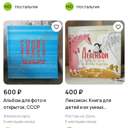
Ностальгия
Ностальгия
600 ₽
400 ₽
Альбом для фото и
Лексикон. Книга для
открыток, СССР
детей и их умных
родителей /Н. В.
Железногорск
Ростов-на-Дону
Замеховский-
6 месяцев назад
5 месяцев назад