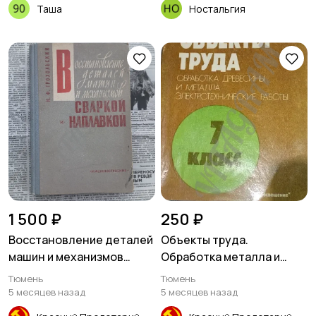
Таша
Ностальгия
1 500 ₽
250 ₽
Восстановление деталей
Объекты труда.
машин и механизмов
Обработка металла и
сваркой и наплавкой
древесины
Тюмень
Тюмень
5 месяцев назад
5 месяцев назад