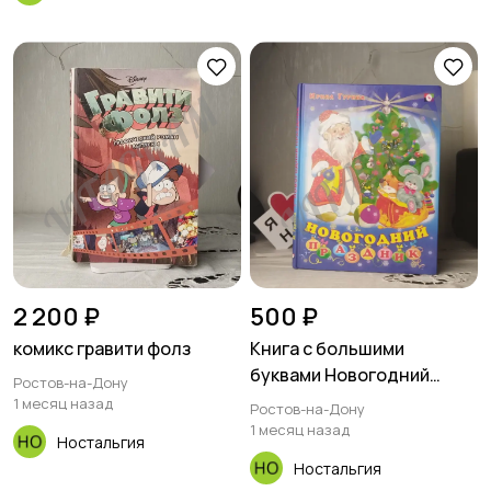
2 200 ₽
500 ₽
комикс гравити фолз
Книга с большими
буквами Новогодний
Ростов-на-Дону
праздник Ирина
1 месяц назад
Ростов-на-Дону
Гурина.новогодний
1 месяц назад
Ностальгия
праздникДля младшего
Ностальгия
возрастаСтихи И. В.