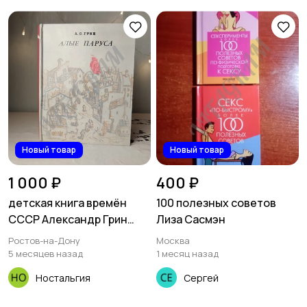
Новый товар
Новый товар
1 000 ₽
400 ₽
детская книга времён
100 полезных советов
СССР Александр Грин
Лиза Сасмэн
алые паруса
Ростов-на-Дону
Москва
5 месяцев назад
1 месяц назад
Ностальгия
Сергей