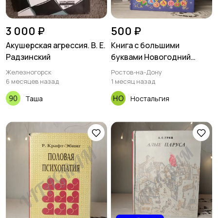
3 000 ₽
500 ₽
Акушерская агрессия. В. Е.
Книга с большими
Радзинский
буквами Новогодний
праздник Ирина
Железногорск
Ростов-на-Дону
Гурина.новогодний
6 месяцев назад
1 месяц назад
праздникДля младшего
Таша
Ностальгия
возрастаСтихи И. В.
ГУРИНАХудожник Н.
ФАТТАХОВА