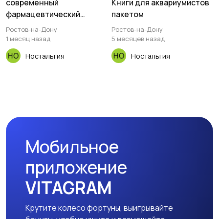
современный
Книги для аквариумистов
фармацевтический
пакетом
справочник.
Ростов-на-Дону
Ростов-на-Дону
1 месяц назад
5 месяцев назад
Ностальгия
Ностальгия
Мобильное
приложение
VITAGRAM
Крутите колесо фортуны, выигрывайте