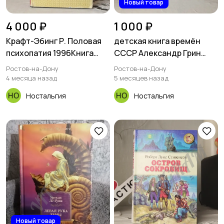
Новый товар
4 000 ₽
1 000 ₽
Крафт-Эбинг Р. Половая
детская книга времён
психопатия 1996Книга
СССР Александр Грин
внутри в идеальном
алые паруса
Ростов-на-Дону
Ростов-на-Дону
состоянии.Потрёпана
4 месяца назад
5 месяцев назад
суперобложка, есть
Ностальгия
Ностальгия
небольшой загиб твёрдой
обложки
Новый товар