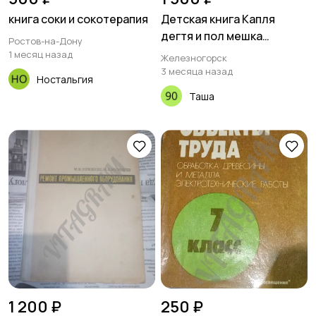
книга соки и сокотерапия
Детская книга Капля
дегтя и пол мешка
Ростов-на-Дону
радости
1 месяц назад
Железногорск
3 месяца назад
Ностальгия
Таша
1 200 ₽
250 ₽