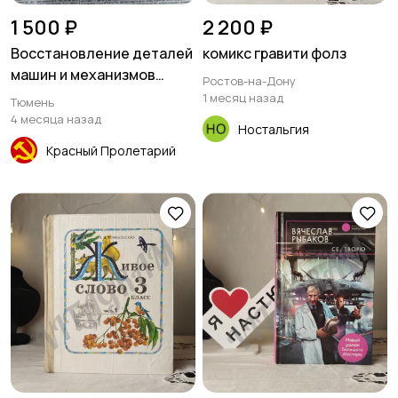
1 500 ₽
2 200 ₽
Восстановление деталей
комикс гравити фолз
машин и механизмов
Ростов-на-Дону
сваркой и наплавкой
1 месяц назад
Тюмень
4 месяца назад
Ностальгия
Красный Пролетарий