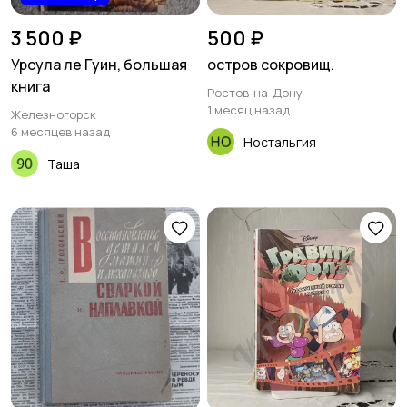
3 500 ₽
500 ₽
Урсула ле Гуин, большая
остров сокровищ.
книга
Ростов-на-Дону
1 месяц назад
Железногорск
6 месяцев назад
Ностальгия
Таша