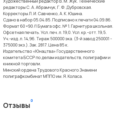
Художественный редактор В. М. Жук. Технические
редакторы С. А. Абрамчук, Г. Ф. Дубровская.
Корректоры Л. И. Савченко, А. К. Юшина.
Сдано в набор 05.04.85. Подписано к печати 04.09.86.
Формат 60 ×90 /1 Бумага офс. № 1. Гарнитура школьная.
Офсетная печать. Усл. печ. л. 19,0. Усл. кр.-отт. 19,5.
Уч.-изд. л. 14,96. Тираж 500000 эка. (3-й завод 250001 -
375000 экз.). Зак. 2817. Цена 85 к.
Издательство «Юнацтва» Государственного
комитета БССР по делам издательств, полиграфии и
книжной торговли.
Минский ордена Трудового Красного Знамени
полиграфкомбинат МППО им. Я. Коласа.
0
Отзывы