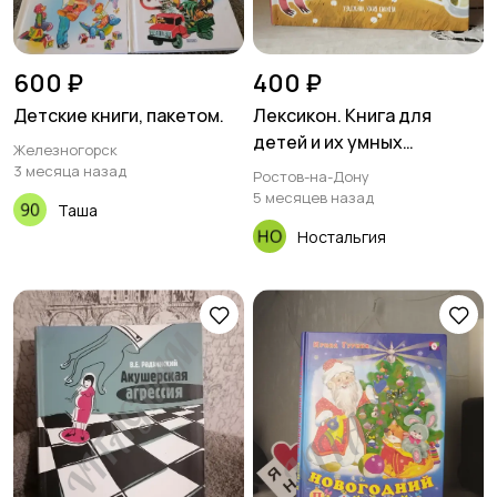
600 ₽
400 ₽
Детские книги, пакетом.
Лексикон. Книга для
детей и их умных
Железногорск
родителей /Н. В.
3 месяца назад
Ростов-на-Дону
Замеховский-
5 месяцев назад
Таша
Ностальгия