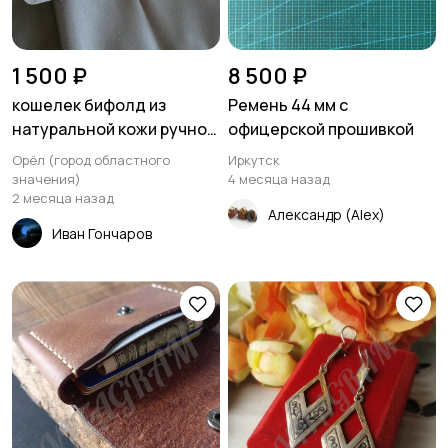
1 500 ₽
8 500 ₽
кошелек бифолд из
Ремень 44 мм с
натуральной кожи ручной
офицерской прошивкой
работы
Орёл (город областного
Иркутск
значения)
4 месяца назад
2 месяца назад
Александр (Alex)
Иван Гончаров