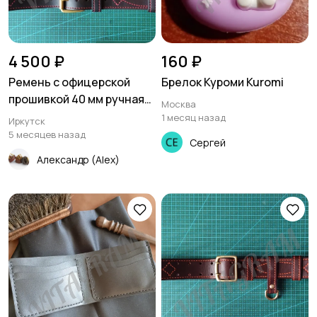
4 500 ₽
160 ₽
Ремень с офицерской
Брелок Куроми Kuromi
прошивкой 40 мм ручная
Москва
работа
1 месяц назад
Иркутск
5 месяцев назад
Сергей
Александр (Alex)