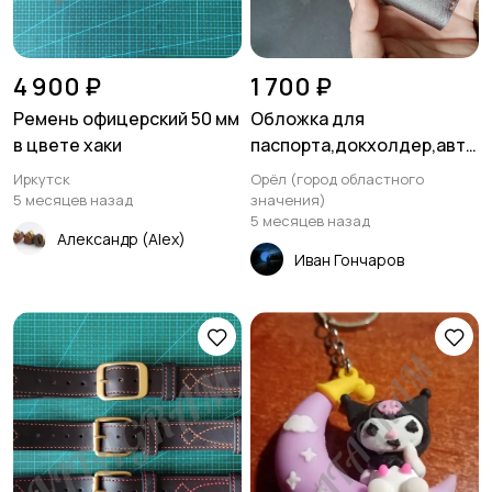
4 900 ₽
1 700 ₽
Ремень офицерский 50 мм
Обложка для
в цвете хаки
паспорта,докхолдер,авто
документница из
Иркутск
Орёл (город областного
натуральной кожи ручной
5 месяцев назад
значения)
5 месяцев назад
работы
Александр (Alex)
Иван Гончаров