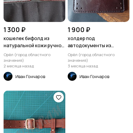
1 300 ₽
1 900 ₽
кошелек бифолд из
холдер под
натуральной кожи ручной
автодокументы из
работы
натуральной кожи ручной
Орёл (город областного
Орёл (город областного
работы
значения)
значения)
2 месяца назад
3 месяца назад
Иван Гончаров
Иван Гончаров