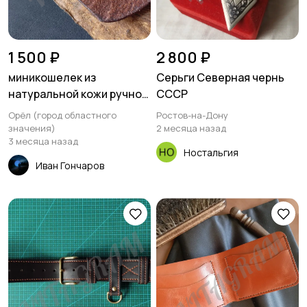
1 500 ₽
2 800 ₽
миникошелек из
Серьги Северная чернь
натуральной кожи ручной
СССР
работы
Орёл (город областного
Ростов-на-Дону
значения)
2 месяца назад
3 месяца назад
Ностальгия
Иван Гончаров