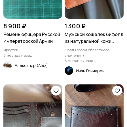
8 900 ₽
1 300 ₽
Ремень офицера Русской
Мужской кошелек бифолд
Императорской Армии
из натуральной кожи
ручной работы.
Иркутск
Орёл (город областного
3 месяца назад
значения)
6 месяцев назад
Александр (Alex)
Иван Гончаров