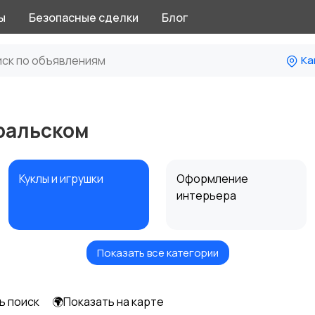
ы
Безопасные сделки
Блог
Ка
Уральском
Куклы и игрушки
Оформление
интерьера
Показать все категории
Другое
ь поиск
🌍Показать на карте