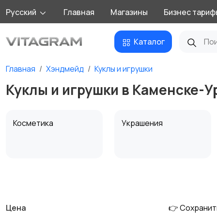
Русский
Главная
Магазины
Бизнес тариф
Каталог
Главная
Хэндмейд
Куклы и игрушки
Куклы и игрушки в Каменске-
Косметика
Украшения
Канцелярия
Посуда
Цена
👉 Сохранит