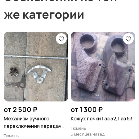
же категории
от 2 500 ₽
от 1 300 ₽
Механизм ручного
Кожух печки Газ 52, Газ 53
переключения передач
Тюмень
Иж 350 , Иж 49
5 месяцев назад
Тюмень