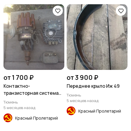
от 1 700 ₽
от 3 900 ₽
Контактно-
Переднее крыло Иж 49
транзисторная система
Тюмень
зажигания Газ 53, Газ
5 месяцев назад
Тюмень
66,Паз, Кавз
5 месяцев назад
Красный Пролетарий
Красный Пролетарий