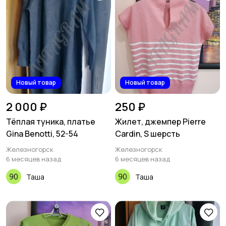
Новый товар
Новый товар
2 000 ₽
250 ₽
Тёплая туника, платье
Жилет, джемпер Pierre
Gina Benotti, 52-54
Cardin, S шерсть
Железногорск
Железногорск
6 месяцев назад
6 месяцев назад
Таша
Таша