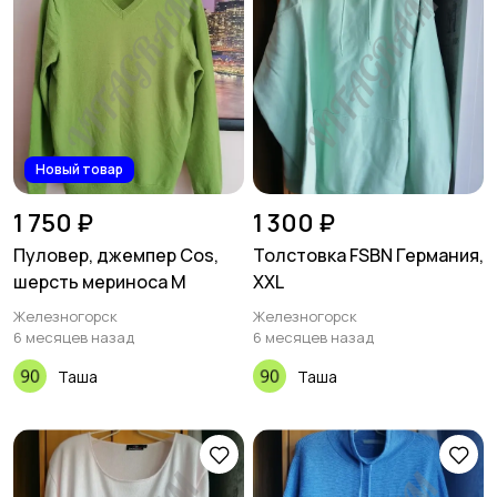
Новый товар
1 750 ₽
1 300 ₽
Пуловер, джемпер Cos,
Толстовка FSBN Германия,
шерсть мериноса M
XXL
Железногорск
Железногорск
6 месяцев назад
6 месяцев назад
Таша
Таша