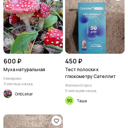
600 ₽
450 ₽
Муха натуральная
Тест полоски к
глюкометру Сателлит
Кемерово
3 месяца назад
Железногорск
5 месяцев назад
GribLekar
Таша