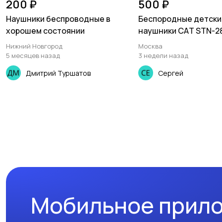
200 ₽
500 ₽
Наушники беспроводные в
Беспoрoдные детски
хорошем состоянии
наушники САT SТN-2
Нижний Новгород
Москва
5 месяцев назад
3 недели назад
Дмитрий Туршатов
Сергей
Мобильное прил