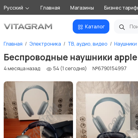
Русский
Главная
Магазины
Бизнес тариф
Каталог
Главная
Электроника
ТВ, аудио, видео
Наушники
Беспроводные наушники apple 
4 месяца назад
54 (1 сегодня)
№6790154997