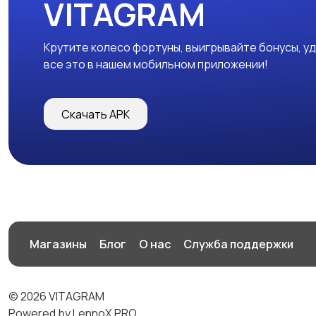
VITAGRAM
Крутите колесо фортуны, выигрывайте бонусы, у
все это в нашем мобильном приложении!
Скачать APK
Магазины
Блог
О нас
Служба поддержки
© 2026 VITAGRAM
Powered by LennoX PRO