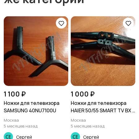
1 100 ₽
1 000 ₽
Ножки для телевизора
Ножки для телевизора
SAMSUNG 40NU7100U
HAIER 50/55 SMART TV BX ,
H50K6UG
Москва
Москва
5 месяцев назад
5 месяцев назад
Сергей
Сергей