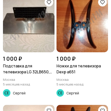
1 000 ₽
1 000 ₽
Подставка для
Ножки для телевизора
телевизора LG 32LB650,
Dexp a651
32LF650V, MAZ640892
Москва
Москва
5 месяцев назад
5 месяцев назад
Сергей
Сергей