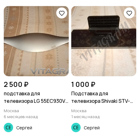
2 500 ₽
1 000 ₽
подставка для
Подставка для
телевизора LG 55EC930V
телевизора Shivaki STV-
LG 55EC9300
40LED12
Москва
Москва
6 месяцев назад
1 месяц назад
Сергей
Сергей