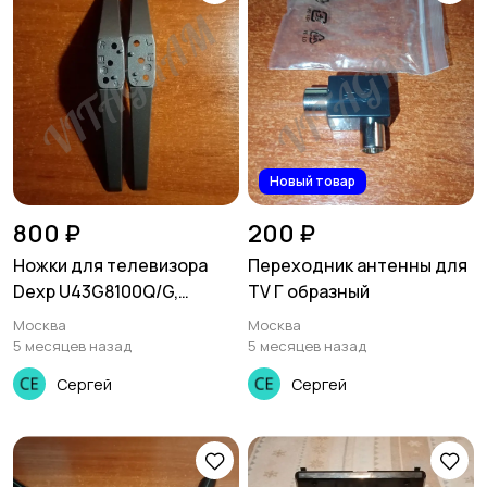
Новый товар
800 ₽
200 ₽
Ножки для телевизора
Переходник антенны для
Dexp U43G8100Q/G,
TV Г образный
HARTENS 24"32"43"
Москва
Москва
5 месяцев назад
5 месяцев назад
Сергей
Сергей