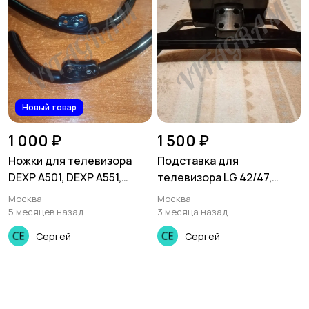
Новый товар
1 000 ₽
1 500 ₽
Ножки для телевизора
Подставка для
DEXP A501, DEXP A551,
телевизора LG 42/47,
Hyundai H-LED50BU7003,
42LM585T, 42LM620T,
Москва
Москва
H-LED55BU7003
42LM620S, 42LM640T,
5 месяцев назад
3 месяца назад
42LM860T
Сергей
Сергей