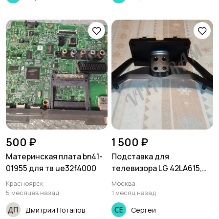
500 ₽
1 500 ₽
Материнская плата bn41-
Подставка для
01955 для тв ue32f4000
телевизора LG 42LA615,
42LA620, 42LN540,
Красноярск
Москва
42LN570
5 месяцев назад
1 месяц назад
Дмитрий Потапов
Сергей