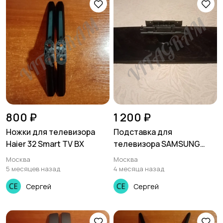
800 ₽
1 200 ₽
Ножки для телевизора
Подставка для
Haier 32 Smart TV BX
телевизора SAMSUNG
LE37A556, LE37A556P1F,
Москва
Москва
LE37A550P1R, bn61-03714x
5 месяцев назад
4 месяца назад
Сергей
Сергей