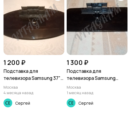
1 200 ₽
1 300 ₽
Подставка для
Подставка для
телевизора Samsung 37"
телевизора Samsung
Le37a615a3f, Le37a656a1f,
LE40N87BD, Bn61-03105x
Москва
Москва
Le37a616a3f, BN61-
4 месяца назад
1 месяц назад
03807A,и др.
Сергей
Сергей