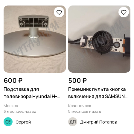
600 ₽
500 ₽
Подставка для
Приёмник пульта кнопка
телевизора Hyundai H-
включения для SAMSUNG
LED24V11
ue32f4000 и других
Москва
Красноярск
6 месяцев назад
5 месяцев назад
Сергей
Дмитрий Потапов