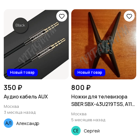
Новый товар
Новый товар
350 ₽
800 ₽
Аудио кабель AUX
Ножки для телевизора
SBER SBX-43U219TSS, A118
Москва
D43-D395
3 месяца назад
Москва
5 месяцев назад
Александр
Сергей