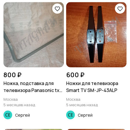
800 ₽
600 ₽
Ножка, подставка для
Ножки для телевизора
телевизора Panasonic tx-
Smart TV SM-JP-43ALP
43dr300zz
Москва
Москва
5 месяцев назад
5 месяцев назад
Сергей
Сергей