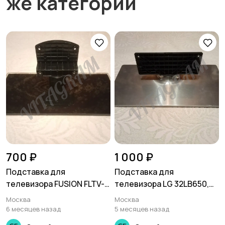
же категории
700 ₽
1 000 ₽
Подставка для
Подставка для
телевизора FUSION FLTV-
телевизора LG 32LB650,
28C10
32LF650V, MAZ640892
Москва
Москва
6 месяцев назад
5 месяцев назад