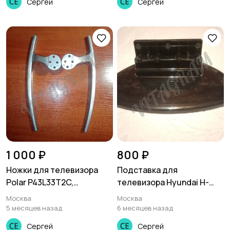
Сергей
Сергей
1 000 ₽
800 ₽
Ножки для телевизора
Подставка для
Polar P43L33T2C,
телевизора Hyundai H-
P43L21T2SCSM ,43DK-F
LCD 3212
Москва
Москва
5 месяцев назад
6 месяцев назад
Сергей
Сергей