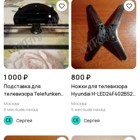
1 000 ₽
800 ₽
Подставка для
Ножки для телевизора
телевизора Telefunken
Hyundai H-LED24F402BS2,
TF-LED32S12T2
dz 00154102
Москва
Москва
6 месяцев назад
5 месяцев назад
Сергей
Сергей