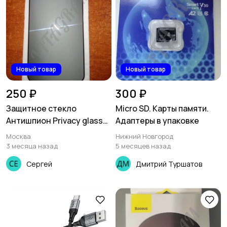
Новый товар
Новый товар
250 ₽
300 ₽
Защитное стекло
Micro SD. Карты памяти.
Антишпион Privacy glass
Адаптеры в упаковке
IPhone 15 plus/15 pro
Москва
Нижний Новгород
max/16 plus
3 месяца назад
5 месяцев назад
Сергей
Дмитрий Туршатов