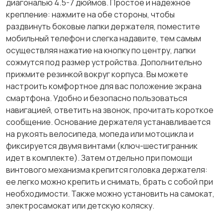
диагональю 4.5-7 дюймов. Простое и надежное
крепление: нажмите на обе стороны, чтобы
раздвинуть боковые лапки держателя, поместите
мобильный телефон и слегка надавите, тем самым
осуществляя нажатие на кнопку по центру, лапки
сожмутся под размер устройства. Дополнительно
прижмите резинкой вокруг корпуса. Вы можете
настроить комфортное для вас положение экрана
смартфона. Удобно и безопасно пользоваться
навигацией, ответить на звонок, прочитать короткое
сообщение. Основание держателя устанавливается
на рукоять велосипеда, мопеда или мотоцикла и
фиксируется двумя винтами (ключ-шестигранник
идет в комплекте). Затем отдельно при помощи
винтового механизма крепится головка держателя:
ее легко можно крепить и снимать, брать с собой при
необходимости. Также можно установить на самокат,
электросамокат или детскую коляску.