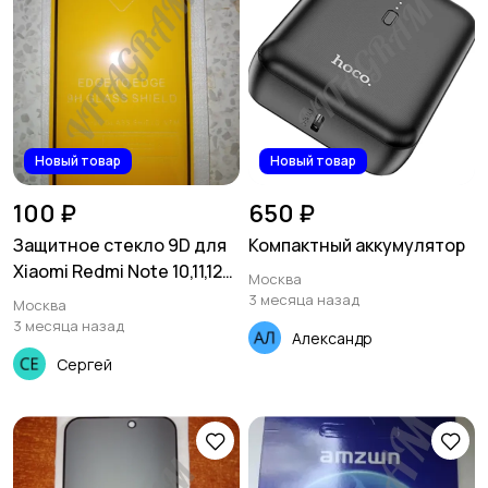
Новый товар
Новый товар
100 ₽
650 ₽
Защитное стекло 9D для
Компактный аккумулятор
Xiaomi Redmi Note 10,11,12
Москва
Pro, Rосо М4
3 месяца назад
Москва
3 месяца назад
Александр
Сергей