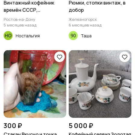
Винтажный кофейник
Рюмки, стопки винтаж, в
времён СССР,
добор
производство «Кахла»,
Ростов-на-Дону
Железногорск
"Kahla"
5 месяцев назад
6 месяцев назад
Ностальгия
Таша
300 ₽
5 000 ₽
Стакан Вкусно и точка
Кофейный сервиз Золотая