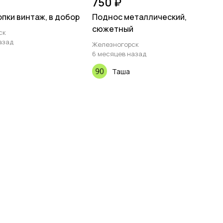
750 ₽
опки винтаж, в добор
Поднос металлический,
сюжетный
ск
азад
Железногорск
6 месяцев назад
Таша