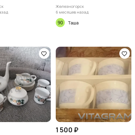
ск
Железногорск
азад
6 месяцев назад
Таша
1 500 ₽