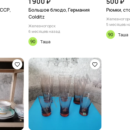
1 900 ₽
500 ₽
СССР,
Большое блюдо, Германия
Рюмки, ст
Colditz
Железногор
5 месяцев н
Железногорск
6 месяцев назад
Таша
Таша