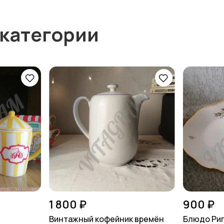
 категории
1 800 ₽
900 ₽
Винтажный кофейник времён
Блюдо Риг