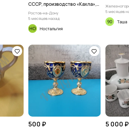
СССР, производство «Кахла»,
Железногор
"Kahla"
5 месяцев н
Ростов-на-Дону
5 месяцев назад
Таша
Ностальгия
500 ₽
5 000 ₽