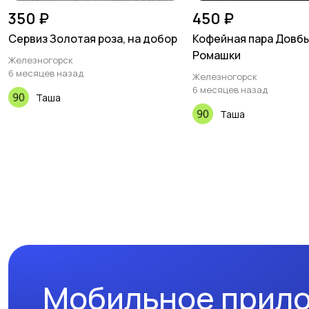
350 ₽
450 ₽
Сервиз Золотая роза, на добор
Кофейная пара Довб
Ромашки
Железногорск
6 месяцев назад
Железногорск
6 месяцев назад
Таша
Таша
Мобильное прил