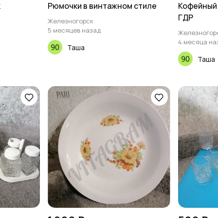
к
Рюмочки в винтажном стиле
Кофейный 
ГДР
Железногорск
5 месяцев назад
Железногор
4 месяца на
Таша
Таша