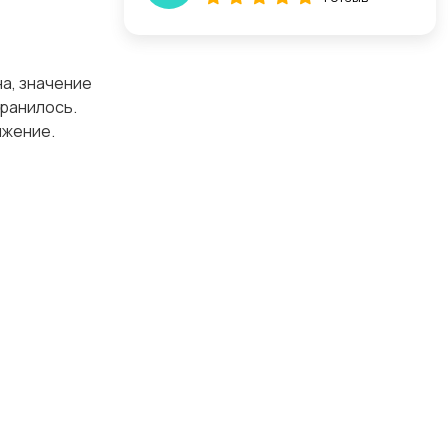
а, значение
хранилось.
ижение.