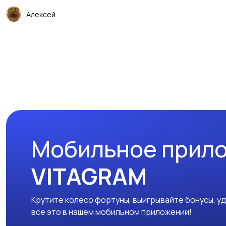
Алексей
Мобильное прил
VITAGRAM
Крутите колесо фортуны, выигрывайте бонусы, у
все это в нашем мобильном приложении!