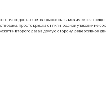
.
шего, из недостатков на крышке пыльника имеется трещен
ствована, просто крышка от пили, родной упаковки не со
и нажатии второго раза в другую сторону, реверсивное дв