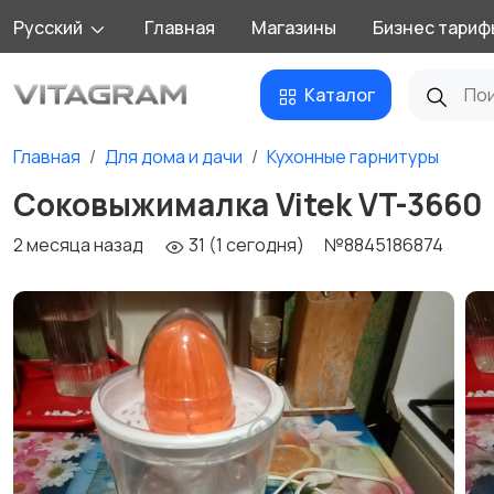
Русский
Главная
Магазины
Бизнес тариф
Каталог
Главная
Для дома и дачи
Кухонные гарнитуры
Соковыжималка Vitek VT-3660
2 месяца назад
31 (1 сегодня)
№8845186874