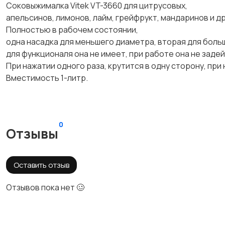
Сокoвыжималкa Vitek VT-3660 для цитрусовых,
апельсинов, лимонов, лайм, грейфрукт, мандаринов и др
Полностью в рабочем состоянии,
одна насадка для меньшего диаметра, вторая для боль
для функционаля она не имеет, при работе она не задей
При нажатии одного раза, крутится в одну сторону, пр
Вместимость 1-литр.
0
Отзывы
Оставить отзыв
Отзывов пока нет 🥴